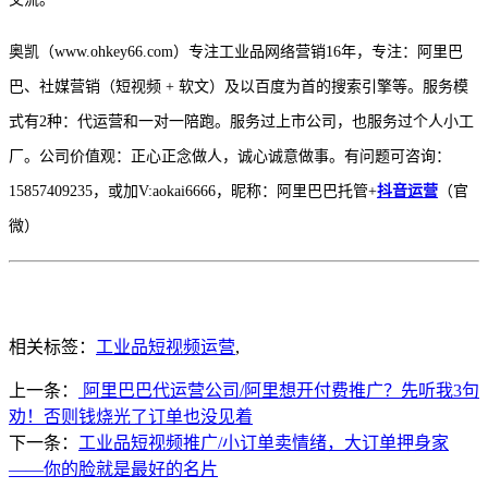
奥凯（
www.ohkey66.com）专注工业品网络营销16年，专注：阿里巴
巴、社媒营销（短视频 + 软文）及以百度为首的搜索引擎等。服务模
式有2种：代运营和一对一陪跑。服务过上市公司，也服务过个人小工
厂。公司价值观：正心正念做人，诚心诚意做事。有问题可咨询：
15857409235，或加V:aokai6666
，
昵称：阿里巴巴托管
+
抖音运营
（官
微）
相关标签：
工业品短视频运营
,
上一条：
阿里巴巴代运营公司/阿里想开付费推广？先听我3句
劝！否则钱烧光了订单也没见着
下一条：
工业品短视频推广/小订单卖情绪，大订单押身家
——你的脸就是最好的名片