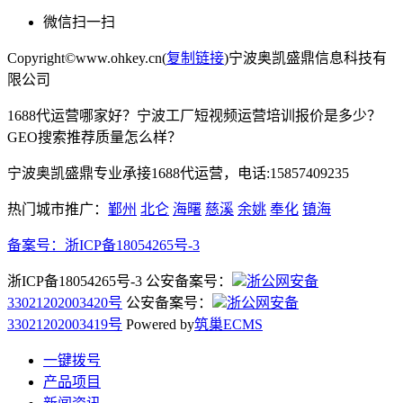
微信扫一扫
Copyright©www.ohkey.cn(
复制链接
)宁波奥凯盛鼎信息科技有
限公司
1688代运营哪家好？宁波工厂短视频运营培训报价是多少？
GEO搜索推荐质量怎么样？
宁波奥凯盛鼎专业承接1688代运营，电话:15857409235
热门城市推广：
鄞州
北仑
海曙
慈溪
余姚
奉化
镇海
备案号：
浙ICP备18054265号-3
浙ICP备18054265号-3 公安备案号：
浙公网安备
33021202003420号
公安备案号：
浙公网安备
33021202003419号
Powered by
筑巢ECMS
一键拨号
产品项目