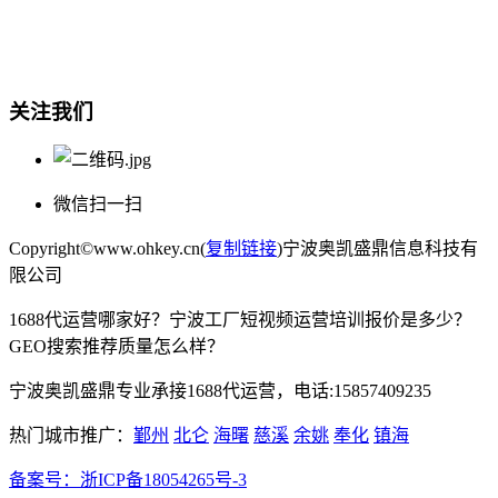
宁波奥凯盛鼎信息科技有限公司
电话:15857409235
关注我们
微信扫一扫
Copyright©www.ohkey.cn(
复制链接
)宁波奥凯盛鼎信息科技有
限公司
1688代运营哪家好？宁波工厂短视频运营培训报价是多少？
GEO搜索推荐质量怎么样？
宁波奥凯盛鼎专业承接1688代运营，电话:15857409235
热门城市推广：
鄞州
北仑
海曙
慈溪
余姚
奉化
镇海
备案号：
浙ICP备18054265号-3