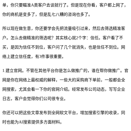
单，你只要瞄准
A类客户去谈就行了。但是现在你看，客户都上网了，
你的商机是变多了，但是乱七八糟的咨询
也
多了。
所以现在做生意，你还要学会先把流量吸引过来，然后去筛选精准客
户。怎么去做精准的筛选呢？其实核心就
2个字：信任。客户看了不
买，是因为信任不到位，客户问了几个就消失，也是信任不到位。网
络上建立信任度，有3件事很重要。
1.建立官网
。
不管在其他平台你是怎么做推广的，谁在帮你做推广。官
网是你在网络上最权威的解释，一些大的采购商下单前，一般都会全
网搜索，尤其会看一下你的官网介绍。经常发布公司动态，写写企业
日志，客户会觉得你们公司很专业。
你还可以把这些文章发布到全网软文平台，增加搜索引擎的收录，同
时也能为
AI搜索提供多方面材料。