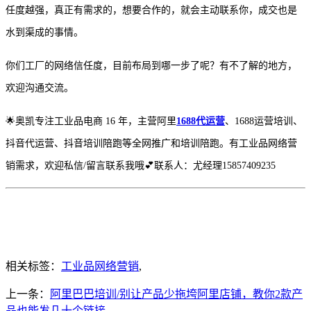
任度越强，真正有需求的，想要合作的，就会主动联系你，成交也是
水到渠成的事情。
你们工厂的网络信任度，目前布局到哪一步了呢？有不了解的地方，
欢迎沟通交流。
🌟奥凯专注工业品电商 16 年，主营阿里
1688代运营
、1688运营培训、
抖音代运营、抖音培训陪跑等全网推广和培训陪跑。有工业品网络营
销需求，欢迎私信/留言联系我哦💕联系人：尤经理15857409235
相关标签：
工业品网络营销
,
上一条：
阿里巴巴培训/别让产品少拖垮阿里店铺，教你2款产
品也能发几十个链接