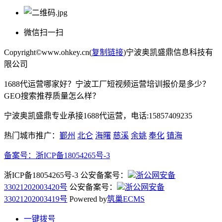
微信扫一扫
Copyright©www.ohkey.cn(
复制链接
)宁波奥凯盛鼎信息科技有
限公司
1688代运营哪家好？宁波工厂短视频运营培训报价是多少？
GEO搜索推荐质量怎么样？
宁波奥凯盛鼎专业承接1688代运营，电话:15857409235
热门城市推广：
鄞州
北仑
海曙
慈溪
余姚
奉化
镇海
备案号：
浙ICP备18054265号-3
浙ICP备18054265号-3 公安备案号：
浙公网安备
33021202003420号
公安备案号：
浙公网安备
33021202003419号
Powered by
筑巢ECMS
一键拨号