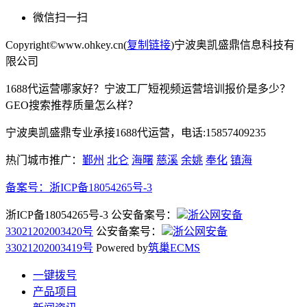
微信扫一扫
Copyright©www.ohkey.cn(
复制链接
)宁波奥凯盛鼎信息科技有
限公司
1688代运营哪家好？宁波工厂短视频运营培训报价是多少？
GEO搜索推荐质量怎么样？
宁波奥凯盛鼎专业承接1688代运营，电话:15857409235
热门城市推广：
鄞州
北仑
海曙
慈溪
余姚
奉化
镇海
备案号：
浙ICP备18054265号-3
浙ICP备18054265号-3 公安备案号：
浙公网安备
33021202003420号
公安备案号：
浙公网安备
33021202003419号
Powered by
筑巢ECMS
一键拨号
产品项目