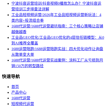
宁波抖音运营培训/抖音视频0播放怎么办？宁波抖音运
营培训三步排查法详解
工业品短视频运营/2026年工业品短视频运营新玩法：4
类内容+投流组合拳
1688代运营/1688代运营避坑指南：三个核心策略让店铺
越做越香
工业品GEO优化/工业品GEO优化的4层信任链模型：从0
到AI推荐全覆盖
1688运营陪跑/1688运营陪跑实战：四大优化动作让询盘
从散单变大单
1688代运营/1688代运营实战案例：涂料工厂从亏损到月
销150万的转型路径
快速导航
首页
产品中心
1688代运营
短视频代运营