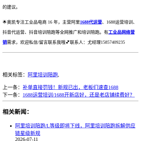
的建议。
🌟奥凯专注工业品电商 16 年，主营阿里
1688代运营
、1688运营培训、
抖音代运营、抖音培训陪跑等全网推广和培训陪跑。有
工业品网络营
销
需求，欢迎私信/留言联系我哦💕联系人：尤经理15857409235
相关标签：
阿里培训陪跑
,
上一条：
补单直接罚钱！新规已出，老板们速查1688
下一条：
1688运营培训/1688开新店好，还是老店铺续费好？
相关新闻：
阿里培训陪跑/L等级即将下线，阿里培训陪跑拆解供应
链星级新规
2026-07-11