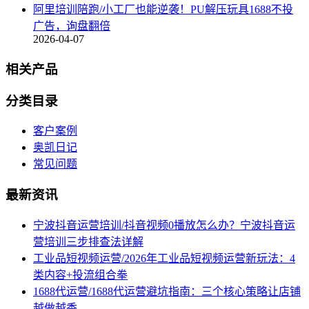
阿里培训陪跑/小工厂也能逆袭！PU解压玩具1688不投
广告，询盘翻倍
2026-04-07
相关产品
分类目录
客户案例
奥凯日记
常见问题
最新资讯
宁波抖音运营培训/抖音视频0播放怎么办？宁波抖音运
营培训三步排查法详解
工业品短视频运营/2026年工业品短视频运营新玩法：4
类内容+投流组合拳
1688代运营/1688代运营避坑指南：三个核心策略让店铺
越做越香