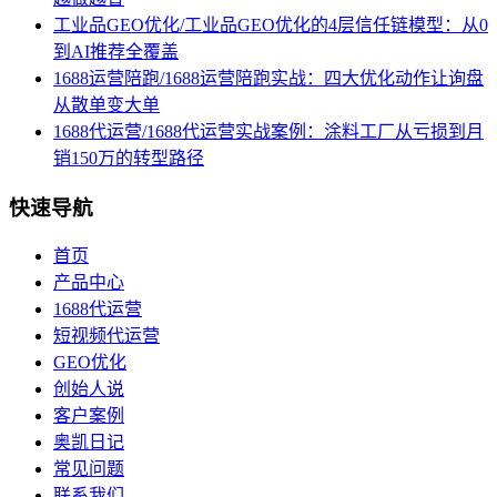
工业品GEO优化/工业品GEO优化的4层信任链模型：从0
到AI推荐全覆盖
1688运营陪跑/1688运营陪跑实战：四大优化动作让询盘
从散单变大单
1688代运营/1688代运营实战案例：涂料工厂从亏损到月
销150万的转型路径
快速导航
首页
产品中心
1688代运营
短视频代运营
GEO优化
创始人说
客户案例
奥凯日记
常见问题
联系我们