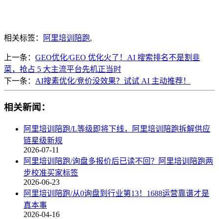
相关标签：
阿里培训陪跑
,
上一条：
GEO优化/GEO 优化火了！AI 搜索排名不是割韭
菜，抢占 5 大主流平台先机正当时
下一条：
AI搜素优化/竞价没效果？试试 AI 主动推荐！
相关新闻：
阿里培训陪跑/L等级即将下线，阿里培训陪跑拆解供应
链星级新规
2026-07-11
阿里培训陪跑/询盘多报价后已读不回？阿里培训陪跑两
步校准买家标签
2026-06-23
阿里培训陪跑/从0询盘到行业第13！1688运营靠谱才是
真本事
2026-04-16