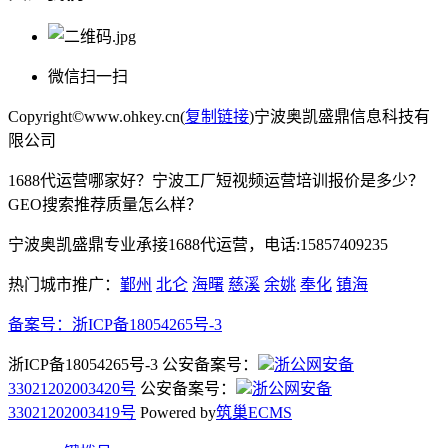
微信扫一扫
Copyright©www.ohkey.cn(
复制链接
)宁波奥凯盛鼎信息科技有
限公司
1688代运营哪家好？宁波工厂短视频运营培训报价是多少？
GEO搜索推荐质量怎么样？
宁波奥凯盛鼎专业承接1688代运营，电话:15857409235
热门城市推广：
鄞州
北仑
海曙
慈溪
余姚
奉化
镇海
备案号：
浙ICP备18054265号-3
浙ICP备18054265号-3 公安备案号：
浙公网安备
33021202003420号
公安备案号：
浙公网安备
33021202003419号
Powered by
筑巢ECMS