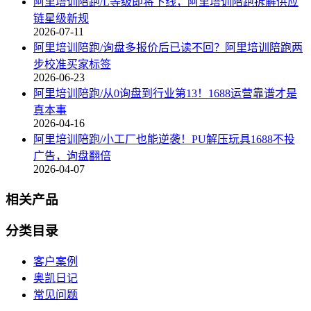
阿里培训陪跑/L等级即将下线，阿里培训陪跑拆解供应
链星级新规
2026-07-11
阿里培训陪跑/询盘多报价后已读不回？阿里培训陪跑两
步校准买家标签
2026-06-23
阿里培训陪跑/从0询盘到行业第13！1688运营靠谱才是
真本事
2026-04-16
阿里培训陪跑/小工厂也能逆袭！PU解压玩具1688不投
广告，询盘翻倍
2026-04-07
相关产品
分类目录
客户案例
奥凯日记
常见问题