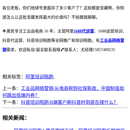
各位老板，你们地球号里面存了多少客户了？这些都是宝藏啊，你知
道怎么让这批宝藏发挥最大的价值吗？不妨跟我聊聊。
🌟奥凯专注工业品电商 16 年，主营阿里
1688代运营
、1688运营培训、
抖音代运营、抖音培训陪跑等全网推广和培训陪跑。有
工业品网络营
销
需求，欢迎私信/留言联系我哦💕联系人：尤经理15857409235
相关标签：
阿里培训陪跑
,
上一条：
工业品网络营销/从电商税到社保新政，中国制造如
何跳出低端内卷？
下一条：
抖音培训陪跑/B端客户刷抖音时到底在搜什么？
相关新闻：