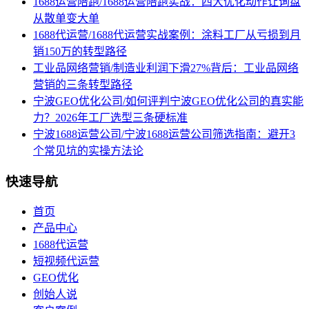
1688运营陪跑/1688运营陪跑实战：四大优化动作让询盘
从散单变大单
1688代运营/1688代运营实战案例：涂料工厂从亏损到月
销150万的转型路径
工业品网络营销/制造业利润下滑27%背后：工业品网络
营销的三条转型路径
宁波GEO优化公司/如何评判宁波GEO优化公司的真实能
力？2026年工厂选型三条硬标准
宁波1688运营公司/宁波1688运营公司筛选指南：避开3
个常见坑的实操方法论
快速导航
首页
产品中心
1688代运营
短视频代运营
GEO优化
创始人说