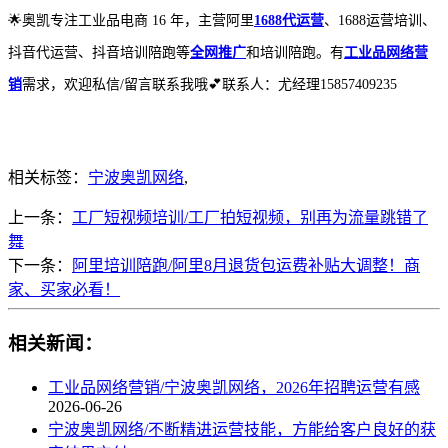
🌟奥凯专注工业品电商 16 年，主营阿里
1688代运营
、1688运营培训、
抖音代运营、抖音培训陪跑等
全网推广
和培训陪跑。有
工业品网络营
销
需求，欢迎私信/留言联系我哦💕联系人：尤经理15857409235
相关标签：
宁波奥凯网络
,
上一条：
工厂短视频培训/工厂拍短视频，别再为流量跳错了
舞
下一条：
阿里培训陪跑/阿里8月退货包运费补贴大调整！商
家、买家必看！
相关新闻：
工业品网络营销/宁波奥凯网络，2026年招聘运营有感
2026-06-26
宁波奥凯网络/不断精进运营技能，方能给客户良好的获