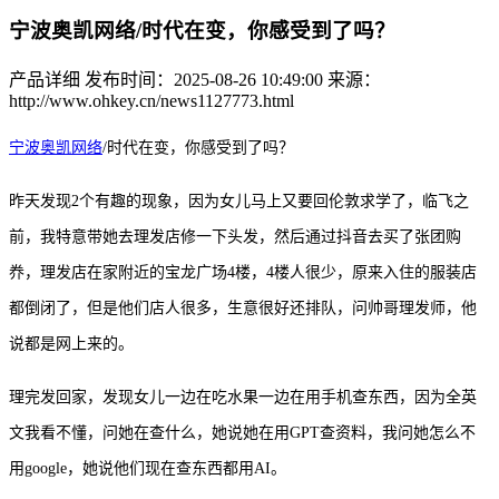
宁波奥凯网络/时代在变，你感受到了吗？
产品详细
发布时间：2025-08-26 10:49:00
来源：
http://www.ohkey.cn/news1127773.html
宁波奥凯网络
/
时代在变，你感受到了吗？
昨天发现
2个有趣的现象，因为女儿马上又要回伦敦求学了，临飞之
前，我特意带她去理发店修一下头发，然后通过抖音去买了张团购
奍，理发店在家附近的宝龙广场4楼，4楼人很少，原来入住的服装店
都倒闭了，但是他们店人很多，生意很好还排队，问帅哥理发师，他
说都是网上来的。
理完发回家，发现女儿一边在吃水果
一边
在用手机查东西，因为全英
文我看不懂，问她在查什么，她说她在用
GPT查资料，我问她怎么不
用google，她说他们现在查东西都用AI。