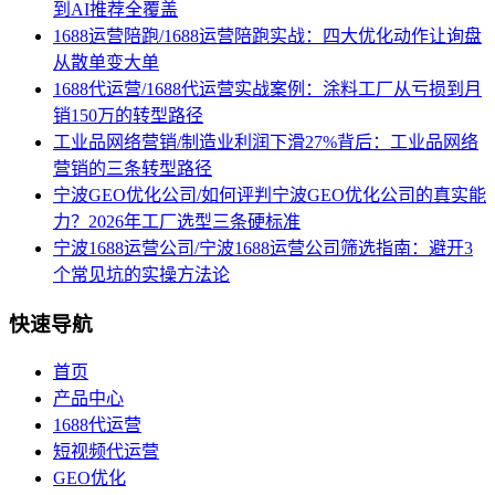
到AI推荐全覆盖
1688运营陪跑/1688运营陪跑实战：四大优化动作让询盘
从散单变大单
1688代运营/1688代运营实战案例：涂料工厂从亏损到月
销150万的转型路径
工业品网络营销/制造业利润下滑27%背后：工业品网络
营销的三条转型路径
宁波GEO优化公司/如何评判宁波GEO优化公司的真实能
力？2026年工厂选型三条硬标准
宁波1688运营公司/宁波1688运营公司筛选指南：避开3
个常见坑的实操方法论
快速导航
首页
产品中心
1688代运营
短视频代运营
GEO优化