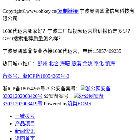
Copyright©www.ohkey.cn(
复制链接
)宁波奥凯盛鼎信息科技有
限公司
1688代运营哪家好？宁波工厂短视频运营培训报价是多少？
GEO搜索推荐质量怎么样？
宁波奥凯盛鼎专业承接1688代运营，电话:15857409235
热门城市推广：
鄞州
北仑
海曙
慈溪
余姚
奉化
镇海
备案号：
浙ICP备18054265号-3
浙ICP备18054265号-3 公安备案号：
浙公网安备
33021202003420号
公安备案号：
浙公网安备
33021202003419号
Powered by
筑巢ECMS
一键拨号
产品项目
新闻资讯
返回首页