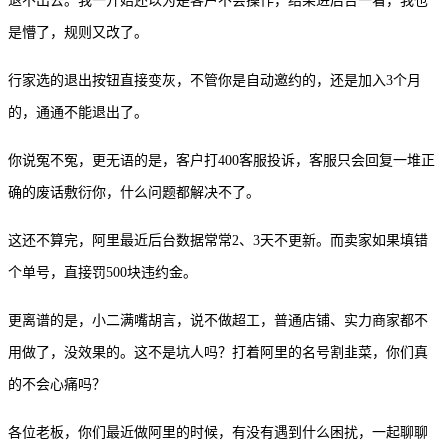
退不出去。我一开始还以为是客户不会操作，结果进后台一看，我也
是懵了，规则又改了。
行家选的退出按钮直接变灰，不管你是自动邀约的，还是加入
3个月
的，通通不能退出了。
你说冤不冤，更无语的是，客户打
400客服投诉，客服只会回复一堆正
确的废话敷衍你，什么问题都解决不了。
这还不算完，阿里最近后台数据常常
2、3天不更新。而卖家如果填错
个单号，直接罚500块违约金。
更离谱的是，小二满嘴胡言，说不做超工，普通店铺、实力商家都不
用做了，没效果的。这不是坑人吗？打着阿里的名号割韭菜，你们真
的不会心痛吗？
各位老板，你们最近做阿里的时候，有没有遇到什么困扰，
一起聊聊