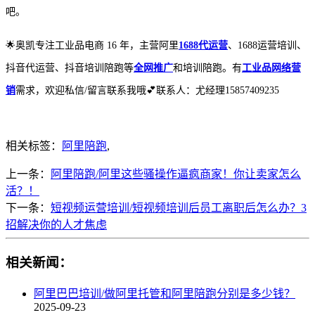
吧。
🌟奥凯专注工业品电商 16 年，主营阿里
1688代运营
、1688运营培训、
抖音代运营、抖音培训陪跑等
全网推广
和培训陪跑。有
工业品网络营
销
需求，欢迎私信/留言联系我哦💕联系人：尤经理15857409235
相关标签：
阿里陪跑
,
上一条：
阿里陪跑/阿里这些骚操作逼疯商家！你让卖家怎么
活？！
下一条：
短视频运营培训/短视频培训后员工离职后怎么办？3
招解决你的人才焦虑
相关新闻：
阿里巴巴培训/做阿里托管和阿里陪跑分别是多少钱？
2025-09-23