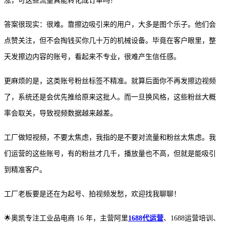
涨
，
可这些流量真能转化成订单吗？
答案很现实：很难。靠擦边吸引来的用户，大多是图个乐子。他们会
点赞关注，但不会掏钱买你几十万的机械设备。毕竟在客户眼里，整
天发擦边内容的账号，看起来不专业，很难产生信任感。
更麻烦的是，这类账号粉丝标签不精准。就算后面你不再发擦边视频
了，系统还是会优先推给原来这批人。而一旦换风格，这些粉丝大概
率会取关，导致视频数据越来越差。
工厂做短视频，不要太焦虑，我指的是不要对流量和粉丝太焦虑。我
们运营的这些账号，有的粉丝才几千，播放量也不高，但就是能吸引
到精准客户。
工厂老板要是还在为起号、拍视频发愁，欢迎
找我
聊聊！
🌟奥凯专注工业品电商 16 年，主营阿里
1688代运营
、1688运营培训、