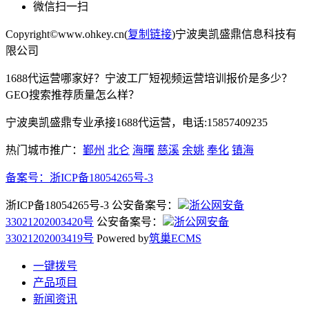
微信扫一扫
Copyright©www.ohkey.cn(
复制链接
)宁波奥凯盛鼎信息科技有
限公司
1688代运营哪家好？宁波工厂短视频运营培训报价是多少？
GEO搜索推荐质量怎么样？
宁波奥凯盛鼎专业承接1688代运营，电话:15857409235
热门城市推广：
鄞州
北仑
海曙
慈溪
余姚
奉化
镇海
备案号：
浙ICP备18054265号-3
浙ICP备18054265号-3 公安备案号：
浙公网安备
33021202003420号
公安备案号：
浙公网安备
33021202003419号
Powered by
筑巢ECMS
一键拨号
产品项目
新闻资讯