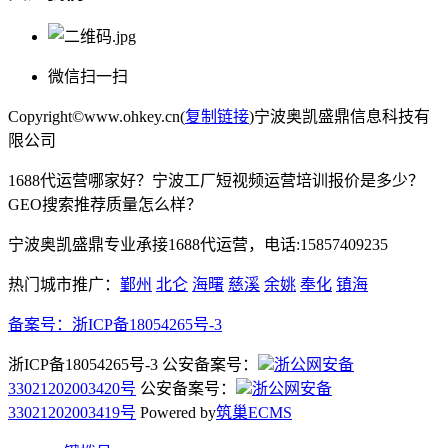
微信扫一扫
Copyright©www.ohkey.cn(
复制链接
)宁波奥凯盛鼎信息科技有
限公司
1688代运营哪家好？宁波工厂短视频运营培训报价是多少？
GEO搜索推荐质量怎么样？
宁波奥凯盛鼎专业承接1688代运营，电话:15857409235
热门城市推广：
鄞州
北仑
海曙
慈溪
余姚
奉化
镇海
备案号：
浙ICP备18054265号-3
浙ICP备18054265号-3 公安备案号：
浙公网安备
33021202003420号
公安备案号：
浙公网安备
33021202003419号
Powered by
筑巢ECMS