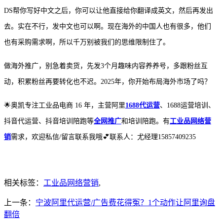
DS帮你写好中文之后，你可以让他直接给你翻译成英文，然后再发出
去。实在不行，发中文也可以啊。现在海外的中国人也有很多，他们
也有采购需求啊，所以千万别被我们的思维限制住了。
做海外推广，别急着卖货，先发
3个月趣味内容养养号，多跟粉丝互
动，积累粉丝再要转化也不迟。2025年，你开始布局海外市场了吗？
🌟奥凯专注工业品电商 16 年，主营阿里
1688代运营
、1688运营培训、
抖音代运营、抖音培训陪跑等
全网推广
和培训陪跑。有
工业品网络营
销
需求，欢迎私信/留言联系我哦💕联系人：尤经理15857409235
相关标签：
工业品网络营销
,
上一条：
宁波阿里代运营/广告费花得冤？1个动作让阿里询盘
翻倍