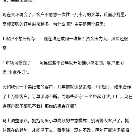
后只会越来越难！
现在大环境变了，客户不愿意一次性下几十万的大单，反而小批量、
高频复购的订单越来越多。为什么呢？主要是两个原因：
1.客户不想压库存——现在谁还敢囤一堆货？资金压力大，风险还很
高。
2.市场习惯变了——阿里这些平台早就开始推小单定制，客户更习
惯"少拿多订"。
比如我们一个卖纸箱的客户，几年前就调整策略，
1个起订，结果合作
了上万家客户，订单源源不断。而那些死守"一个柜起订"的工厂，现在
连客户影子都见不着！那你的机会在哪？
马上调整思路，拥抱阿里小单高频的生意模式！别再等大客户了，抓
住现在的趋势，才能活下去、赚到钱！现在不改，明年可能连汤都喝