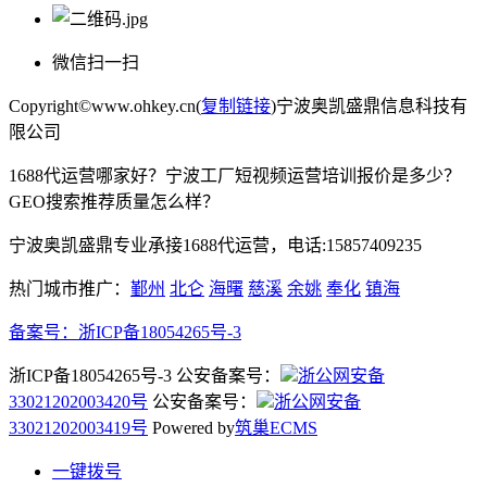
微信扫一扫
Copyright©www.ohkey.cn(
复制链接
)宁波奥凯盛鼎信息科技有
限公司
1688代运营哪家好？宁波工厂短视频运营培训报价是多少？
GEO搜索推荐质量怎么样？
宁波奥凯盛鼎专业承接1688代运营，电话:15857409235
热门城市推广：
鄞州
北仑
海曙
慈溪
余姚
奉化
镇海
备案号：
浙ICP备18054265号-3
浙ICP备18054265号-3 公安备案号：
浙公网安备
33021202003420号
公安备案号：
浙公网安备
33021202003419号
Powered by
筑巢ECMS
一键拨号