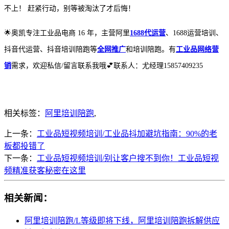
不上！
赶紧行动，别等被淘汰了才后悔！
🌟奥凯专注工业品电商 16 年，主营阿里
1688代运营
、1688运营培训、
抖音代运营、抖音培训陪跑等
全网推广
和培训陪跑。有
工业品网络营
销
需求，欢迎私信/留言联系我哦💕联系人：尤经理15857409235
相关标签：
阿里培训陪跑
,
上一条：
工业品短视频培训/工业品抖加避坑指南：90%的老
板都投错了
下一条：
工业品短视频培训/别让客户搜不到你！工业品短视
频精准获客秘密在这里
相关新闻：
阿里培训陪跑/L等级即将下线，阿里培训陪跑拆解供应