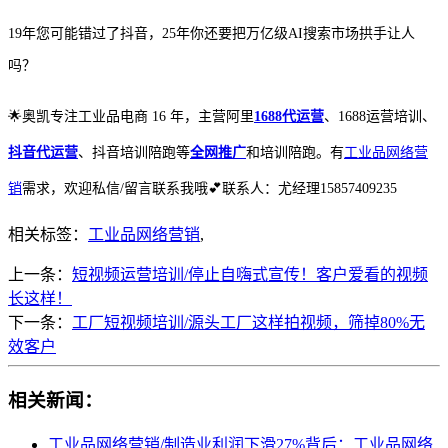
19年您可能错过了抖音，25年你还要把万亿级AI搜索市场拱手让人
吗？
🌟
奥凯专注工业品电商
16 年，主营阿里
1688代运营
、1688运营培训、
抖音代运营
、抖音培训陪跑等
全网推广
和培训陪跑。有
工业品网络营
销
需求，欢迎私信/留言联系我哦
💕
联系人：尤经理15857409235
相关标签：
工业品网络营销
,
上一条：
短视频运营培训/停止自嗨式宣传！客户爱看的视频
长这样！
下一条：
工厂短视频培训/源头工厂这样拍视频，筛掉80%无
效客户
相关新闻：
工业品网络营销/制造业利润下滑27%背后：工业品网络