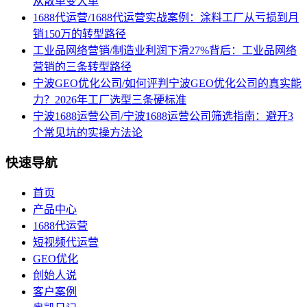
从散单变大单
1688代运营/1688代运营实战案例：涂料工厂从亏损到月
销150万的转型路径
工业品网络营销/制造业利润下滑27%背后：工业品网络
营销的三条转型路径
宁波GEO优化公司/如何评判宁波GEO优化公司的真实能
力？2026年工厂选型三条硬标准
宁波1688运营公司/宁波1688运营公司筛选指南：避开3
个常见坑的实操方法论
快速导航
首页
产品中心
1688代运营
短视频代运营
GEO优化
创始人说
客户案例