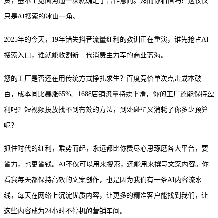
资，基本上见面沟通一次就确定了合作意向。然而你相信吗？这仅仅
只是AI搜索的冰山一角。
2025年的今天，19年错失抖音流量红利的教训正在重演，谁先抢占AI
搜索入口，谁就能收割新一代消费主力军的商业蓝海。
您的工厂是否还在用传统方式挣扎求生？百度竞价单次点击成本破
百，成本同比暴涨
65%。1688店铺流量持续下滑，你的工厂还能保持盈
利吗？短视频投放找不到有效的方法，到处碰壁又消耗了你多少预算
呢？
抓住时代的红利，乘势而起，永远都比你费尽心思琢磨各大平台，要
省力，也更省钱。
AI不仅可以用来搜索，还能用来撰写文案内容。你
看我每天都保持高效的文案创作，也是因为我们有一条AI内容流水
线，每天在网络上沉淀优质内容，让更多的精准客户能找到我们，让
这些内容成为24小时不停机的营销车间。