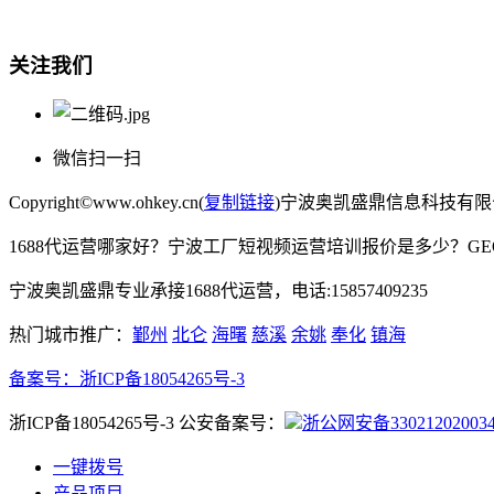
电话:15857409235
关注我们
微信扫一扫
Copyright©www.ohkey.cn(
复制链接
)宁波奥凯盛鼎信息科技有
1688代运营哪家好？宁波工厂短视频运营培训报价是多少？G
宁波奥凯盛鼎专业承接1688代运营，电话:15857409235
热门城市推广：
鄞州
北仑
海曙
慈溪
余姚
奉化
镇海
备案号：
浙ICP备18054265号-3
浙ICP备18054265号-3 公安备案号：
浙公网安备33021202003
一键拨号
产品项目