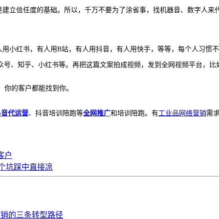
诚是建立信任度的基础。所以，千万不要为了涂省事，找机器音、数字人来
有人用小红书，有人用B站，有人用抖音，有人用快手，等等，每个人习惯
众号、知乎、小红书等。再把这篇文案拍成视频，发到全网视频平台，比
索，你的客户都能找到你。
抖音代运营
、抖音培训陪跑等
全网推广
和培训陪跑。有
工业品网络营销
需
客户
个坑踩中直接凉
营销的三条转型路径