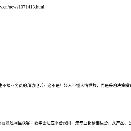
.cn/news1071413.html
？
频，也不接业务员的拜访电话？这不是年轻人不懂人情世故，而是采购决策模
你想要通过阿里获客，要学会适应平台规则，走专业化精细运营，从产品、