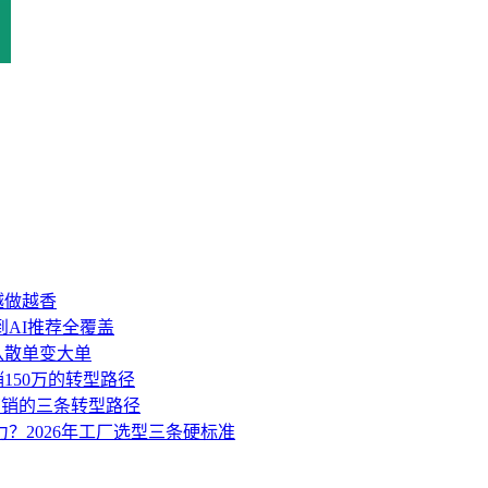
越做越香
到AI推荐全覆盖
盘从散单变大单
销150万的转型路径
营销的三条转型路径
力？2026年工厂选型三条硬标准