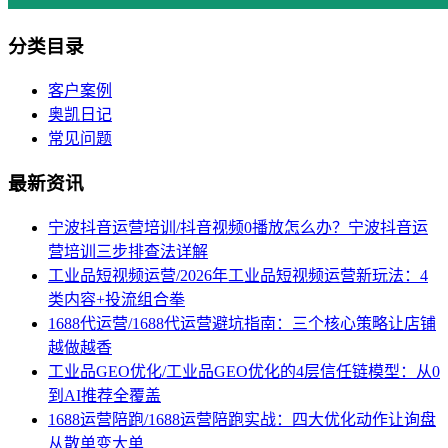
分类目录
客户案例
奥凯日记
常见问题
最新资讯
宁波抖音运营培训/抖音视频0播放怎么办？宁波抖音运
营培训三步排查法详解
工业品短视频运营/2026年工业品短视频运营新玩法：4
类内容+投流组合拳
1688代运营/1688代运营避坑指南：三个核心策略让店铺
越做越香
工业品GEO优化/工业品GEO优化的4层信任链模型：从0
到AI推荐全覆盖
1688运营陪跑/1688运营陪跑实战：四大优化动作让询盘
从散单变大单