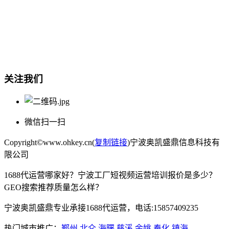
总部地址：鄞州商会大厦-南楼
宁波奥凯盛鼎信息科技有限公司
电话:15857409235
关注我们
微信扫一扫
Copyright©www.ohkey.cn(
复制链接
)宁波奥凯盛鼎信息科技有
限公司
1688代运营哪家好？宁波工厂短视频运营培训报价是多少？
GEO搜索推荐质量怎么样？
宁波奥凯盛鼎专业承接1688代运营，电话:15857409235
热门城市推广：
鄞州
北仑
海曙
慈溪
余姚
奉化
镇海