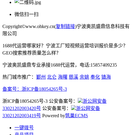
微信扫一扫
Copyright©www.ohkey.cn(
复制链接
)宁波奥凯盛鼎信息科技有
限公司
1688代运营哪家好？宁波工厂短视频运营培训报价是多少？
GEO搜索推荐质量怎么样？
宁波奥凯盛鼎专业承接1688代运营，电话:15857409235
热门城市推广：
鄞州
北仑
海曙
慈溪
余姚
奉化
镇海
备案号：
浙ICP备18054265号-3
浙ICP备18054265号-3 公安备案号：
浙公网安备
33021202003420号
公安备案号：
浙公网安备
33021202003419号
Powered by
筑巢ECMS
一键拨号
产品项目