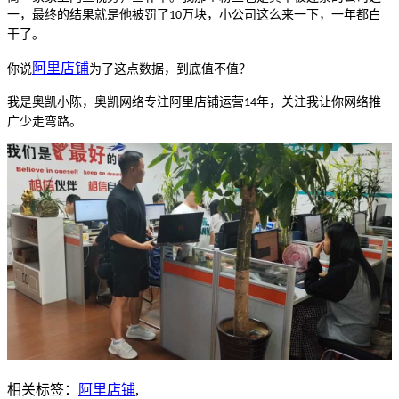
一，最终的结果就是他被罚了
万块，小公司这么来一下，一年都白
10
干了。
阿
里
店铺
你说
为了这点数据，到底值不值？
我是奥凯小陈，奥凯网络专注阿里店铺
运营
年，关注我让你网络推
14
广少走弯路。
相关标签：
阿里店铺
,