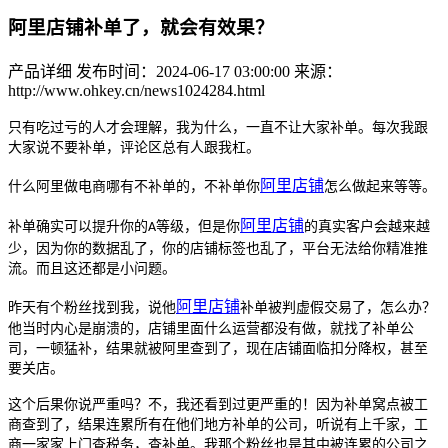
阿里店铺补单了，就会有效果？
产品详细
发布时间：2024-06-17 03:00:00
来源：
http://www.ohkey.cn/news1024284.html
只有吃过亏的人才会理解，我为什么，一直不让大家补单。每次我跟
大家说不要补单，评论区总有人跟我杠。
阿
里
店铺
什么阿里做电商哪有不补单的，不补单你
怎么做起来等等。
阿
里
店铺
补单确实可以提升你的
等级，但是你
的真实客户会越来越
A
少，因为你的数据乱了，你的店铺标签也乱了，平台无法给你精准推
流。而且这还都是小问题。
阿
里
店铺
昨天有个粉丝找到我，说他
补单被判虚假交易了，怎么办？
他当时内心是崩溃的，店铺里面什么运营都没有做，就找了补单公
司，一顿猛补，结果就被阿里查到了，现在店铺面临扣分降权，甚至
要关店。
这个后果你说严重吗？不，我还看到过更严重的！因为补单窝点被工
商查到了，结果连累所有在他们地方补单的公司，听说有上千家，工
商一家家上门查税务，查补单。我那个粉丝也是其中被连累的公司之