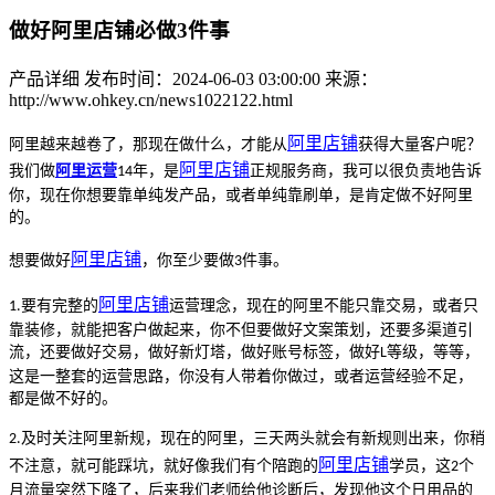
做好阿里店铺必做3件事
产品详细
发布时间：2024-06-03 03:00:00
来源：
http://www.ohkey.cn/news1022122.html
阿里
店铺
阿里越来越卷了，那现在做什么，才能从
获得大量客户呢？
阿里
店铺
我们做
阿里运营
年，是
正规服务商，我可以很负责地告诉
14
你，现在你想要靠单纯发产品，或者单纯靠刷单，是肯定做不好阿里
的。
阿里
店铺
想要做好
，你至少要做
件事。
3
阿里
店铺
要有完整的
运营理念，现在的阿里不能只靠交易，或者只
1.
靠装修，就能把客户做起来，你不但要做好文案策划，还要多渠道引
流，还要做好交易，做好新灯塔，做好账号标签，做好
等级，等等，
L
这是一整套的运营思路，你没有人带着你做过，或者运营经验不足，
都是做不好的。
及时关注阿里新规，现在的阿里，三天两头就会有新规则出来，你稍
2.
阿里
店铺
不注意，就可能踩坑，就好像我们有个陪跑的
学员，这
个
2
月流量突然下降了，后来我们老师给他诊断后，发现他这个日用品的