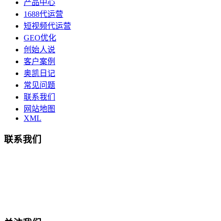
产品中心
1688代运营
短视频代运营
GEO优化
创始人说
客户案例
奥凯日记
常见问题
联系我们
网站地图
XML
联系我们
总部地址：鄞州商会大厦-南楼
宁波奥凯盛鼎信息科技有限公司
电话:15857409235