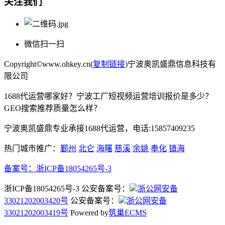
关注我们
微信扫一扫
Copyright©www.ohkey.cn(
复制链接
)宁波奥凯盛鼎信息科技有
限公司
1688代运营哪家好？宁波工厂短视频运营培训报价是多少？
GEO搜索推荐质量怎么样？
宁波奥凯盛鼎专业承接1688代运营，电话:15857409235
热门城市推广：
鄞州
北仑
海曙
慈溪
余姚
奉化
镇海
备案号：
浙ICP备18054265号-3
浙ICP备18054265号-3 公安备案号：
浙公网安备
33021202003420号
公安备案号：
浙公网安备
33021202003419号
Powered by
筑巢ECMS