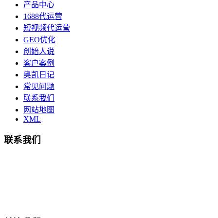
产品中心
1688代运营
短视频代运营
GEO优化
创始人说
客户案例
奥凯日记
常见问题
联系我们
网站地图
XML
联系我们
总部地址：鄞州商会大厦-南楼
宁波奥凯盛鼎信息科技有限公司
电话:15857409235