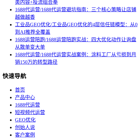
类内容+投流组合拳
1688代运营/1688代运营避坑指南：三个核心策略让店铺
越做越香
工业品GEO优化/工业品GEO优化的4层信任链模型：从0
到AI推荐全覆盖
1688运营陪跑/1688运营陪跑实战：四大优化动作让询盘
从散单变大单
1688代运营/1688代运营实战案例：涂料工厂从亏损到月
销150万的转型路径
快速导航
首页
产品中心
1688代运营
短视频代运营
GEO优化
创始人说
客户案例