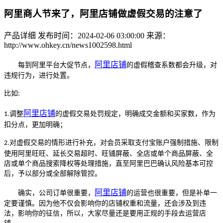
阿里商人节来了，阿里店铺做虚假交易的注意了
产品详细
发布时间：2024-02-06 03:00:00
来源：
http://www.ohkey.cn/news1002598.html
阿里
店铺
每到
阿里平台
大促节点，
的虚假稽查系数都会升级，对
违规行为，进行处置。
比如
:
阿里
店铺
调整
的虚假交易处罚规定，明确成交金额和买家数，作为
1.
扣分点，更加明确；
对虚假交易的情形进行补充，对会员采取支付宝账户强制措施、限制
2.
使用阿里旺旺、延长交易超时、旺铺屏蔽、全店或单个商品屏蔽、全
店或单个商品搜索降权等处理措施，直至阿里巴巴确认风险基本可控
后，予以部分或全部解除管控。
阿里
店铺
确实，公司订单很重要，
的运营也很重要，但是补单一
定要谨慎。因为他不仅会影响你的店铺权重和流量，还会涉及到违
法，影响你的征信，所以，大家尽量还是要用正规的手段去运营店