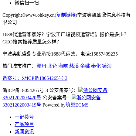
微信扫一扫
Copyright©www.ohkey.cn(
复制链接
)宁波奥凯盛鼎信息科技有
限公司
1688代运营哪家好？宁波工厂短视频运营培训报价是多少？
GEO搜索推荐质量怎么样？
宁波奥凯盛鼎专业承接1688代运营，电话:15857409235
热门城市推广：
鄞州
北仑
海曙
慈溪
余姚
奉化
镇海
备案号：
浙ICP备18054265号-3
浙ICP备18054265号-3 公安备案号：
浙公网安备
33021202003420号
公安备案号：
浙公网安备
33021202003419号
Powered by
筑巢ECMS
一键拨号
产品项目
新闻资讯