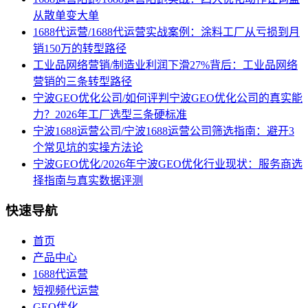
从散单变大单
1688代运营/1688代运营实战案例：涂料工厂从亏损到月
销150万的转型路径
工业品网络营销/制造业利润下滑27%背后：工业品网络
营销的三条转型路径
宁波GEO优化公司/如何评判宁波GEO优化公司的真实能
力？2026年工厂选型三条硬标准
宁波1688运营公司/宁波1688运营公司筛选指南：避开3
个常见坑的实操方法论
宁波GEO优化/2026年宁波GEO优化行业现状：服务商选
择指南与真实数据评测
快速导航
首页
产品中心
1688代运营
短视频代运营
GEO优化