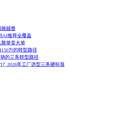
越做越香
到AI推荐全覆盖
盘从散单变大单
销150万的转型路径
营销的三条转型路径
力？2026年工厂选型三条硬标准