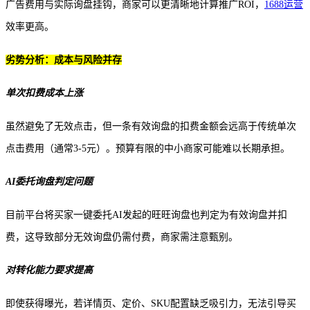
广告费用与实际询盘挂钩，商家可以更清晰地计算推广
ROI，
1688运营
效率更高。
劣势分析：成本与风险并存
单次扣费成本上涨
虽然避免了无效点击，但一条有效询盘的扣费金额会远高于传统单次
点击费用（通常
3-5元）。预算有限的中小商家可能难以长期承担。
AI委托询盘判定问题
目前平台将买家一键委托
AI发起的旺旺询盘也判定为有效询盘并扣
费，这导致部分无效询盘仍需付费，商家需注意甄别。
对转化能力要求提高
即使获得曝光，若详情页、定价、
SKU配置缺乏吸引力，无法引导买